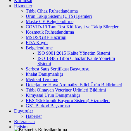
Kurumsal
Hizmetler
Tıbbi Cihaz Ruhsatlandırma
Ürün Takip Sistemi (ÜTS) İşlemleri
Maske CE Belgelendirme
COVID-19 Tanı Test Kiti Kayıt ve Takip Süreçleri
Kozmetik Ruhsatlandırma
MSDS/GBF Hazırlığı
FDA Kaydı
Belgelendirme
ISO 9001:2015 Kalite Yönetim Sistemi
ISО 13485 Tıbbi Cihazlar Kalite Yönetim
Sistemi
Serbest Satış Sertifikası Başvurusu
İthalat Danışmanlığı
Medikal Tercüme
Deterjan ve Hava Aromatize Edici Ürün Bildirimleri
Tıbbi Olmayan Veteriner Ürünleri Bildirimi
Kimyasal Ürün Danışmanlığı
EBS (Elektronik Başvuru Sistemi) Hizmetleri
GS1 Barkod Başvurusu
Duyurular
Haberler
Referanslar
İletişim