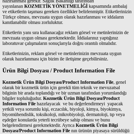
hazırlanması gerekir. Sağlık Bakanlığı tarafından
yayınlanan
KOZMETİK YÖNETMELİĞİ
kapsamında ambalaj
ve etiketlerin taşıması gereken özellikler belirlenmiştir. Etiketlerinizin
Türkçe olması, mevzuata uygun olarak hazırlanması ve iddaların
kanıtlanabilir olması zorluluktur.
Etiketlerin yanı sıra kullanacağız reklam görsel ve metinlerinizin de
mevzuata uygun olması gerekmektedir. İddialarınız yaptığınız
laboratuvar çalışmaların sonuçlarıyla doğru orantılı olmalıdır.
Etiketlerinizin, reklam görsel ve metinlerinizin mevzuata uygun
olarak hazırlanması için bizim ile iletişime geçebilirsiniz.
Ürün Bilgi Dosyası / Product Information File
Kozmetik Ürün Bilgi Dosyası/Product Information File
, genel
olarak bir kozmetik ürün için gerekli tüm teknik ve mevuzatsal
bilginin bir arada toplandığı ve bir uzman tarafından yorumlandığı
bilgiler topluluğudur.
Kozmetik Ürün Bilgi Dosyası/Product
Information File
hazırlayacak ve bu değerlendirmeyi yapacak
yetkili veya sorumlu kişi, eczacılık, biyoloji, kimya, biyokimya,
biyomühendislik, toksikoloji, mikrobiyoloji, dermatoloji, tıp veya
eşdeğer konularda yeterli tecrübeye sahip olması ve bunu
belgelendirmesi gerekmektedir. Ayrıca
Kozmetik Ürün Bilgi
Dosyası/Product Information File
nın ürünün piyasaya sürüldüğü