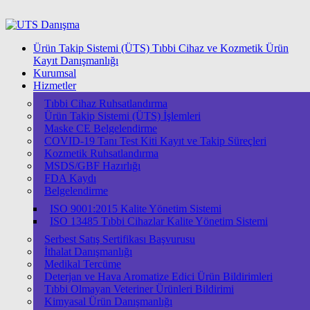
Ürün Takip Sistemi (ÜTS) Tıbbi Cihaz ve Kozmetik Ürün
Kayıt Danışmanlığı
Kurumsal
Hizmetler
Tıbbi Cihaz Ruhsatlandırma
Ürün Takip Sistemi (ÜTS) İşlemleri
Maske CE Belgelendirme
COVID-19 Tanı Test Kiti Kayıt ve Takip Süreçleri
Kozmetik Ruhsatlandırma
MSDS/GBF Hazırlığı
FDA Kaydı
Belgelendirme
ISO 9001:2015 Kalite Yönetim Sistemi
ISО 13485 Tıbbi Cihazlar Kalite Yönetim Sistemi
Serbest Satış Sertifikası Başvurusu
İthalat Danışmanlığı
Medikal Tercüme
Deterjan ve Hava Aromatize Edici Ürün Bildirimleri
Tıbbi Olmayan Veteriner Ürünleri Bildirimi
Kimyasal Ürün Danışmanlığı