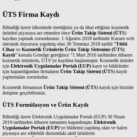
ÜTS
Firma Kaydı
Bilindiği üzere ülkemizde ürettiğiniz ya da ithal ettiğiniz kozmetik
ürünleri piyasaya arz etmeden önce
Ürün Takip Sistemi (ÜTS
)
kaydını yapmak zorundasınız. 1 Ağustos 2018 tarihinde Kurum web
sitesinde duyurusu yapılmış olan 30 Temmuz 2018 tarihli “
Tıbbi
Cihaz
ve
Kozmetik Ürünlerin
Ürün Takip Sistemine (ÜTS)
Kaydı
” konulu Genelge gereğince “1 Mart 2016 tarihinden itibaren
kozmetik ürünlerin, ÜTS’ye kaydına başlanmıştır. Kozmetik ürünler
için
Elektronik Uygulamalar Portalı (EUP)
kayıt ve bildirimler
için kapandığından firmaların
Ürün Takip Sistemi (ÜTS
) kaydı
yaptırmaları zorunludur.
Kozmetik firmanızın
Ürün Takip Sistemi (ÜTS
) kaydı için bizimle
iletişime geçebilirsiniz.
ÜTS
Formülasyon ve Ürün Kaydı
Bilindiği üzere Elektronik Uygulamalar Portalı (EUP) 30 Nisan
2019 tarihinden itibaren tamamen kapatılmıştır.
Elektronik
Uygulamalar Portalı (EUP)
’ye bildirimi yapılmış olan ve halen
piyasaya arz edilebilir durumdaki aktif ürünlerin