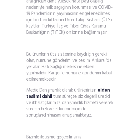
aralığından daha yüksek hata payı olasılığı
nedeniyle halk sağlığının korunması ve COVID-
19 Pandemisinin yayılmasının engellenebilmesi
için bu tanı kitlerinin Ürün Takip Sistemi (ÜTS)
kayıtları Türkiye İlaç ve Tıbbi Cihaz Kurumu
Başkanlığının (TİTCK) ön iznine bağlanmıştır.
Bu ürünlerin üts sistemine kaydı için gerekli
olan, numune gönderimi ve teslimi Ankara ‘da
yer alan Halk Sağlığı merkezine elden
yapılmalıdır. Kargo ile numune gönderimi kabul
edilmemektedir.
Medic Danışmanlık olarak ürünlerinizin
elden
teslimi dahil
tüm süreçte siz değerli üretici
ve ithalatçılarımıza danışmanlık hizmeti vererek
sürecin hızlı ve etkin bir biçimde
sonuçlandırılmasını amaçlamaktayız.
Bizimle iletişime geçebilir siniz.