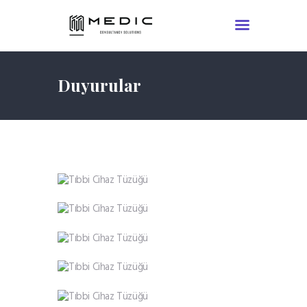
Duyurular
Ürün Takip Sistemi (ÜTS)
Tıbbi Cihaz ve Kozmetik Ürün
Kayıt Danışmanlığı
Kurumsal
Hizmetler
Duyurular
Referanslar
İletişim