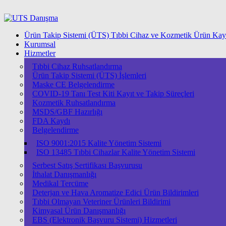
Ürün Takip Sistemi (ÜTS) Tıbbi Cihaz ve Kozmetik Ürün Kayı
Kurumsal
Hizmetler
Tıbbi Cihaz Ruhsatlandırma
Ürün Takip Sistemi (ÜTS) İşlemleri
Maske CE Belgelendirme
COVID-19 Tanı Test Kiti Kayıt ve Takip Süreçleri
Kozmetik Ruhsatlandırma
MSDS/GBF Hazırlığı
FDA Kaydı
Belgelendirme
ISO 9001:2015 Kalite Yönetim Sistemi
ISО 13485 Tıbbi Cihazlar Kalite Yönetim Sistemi
Serbest Satış Sertifikası Başvurusu
İthalat Danışmanlığı
Medikal Tercüme
Deterjan ve Hava Aromatize Edici Ürün Bildirimleri
Tıbbi Olmayan Veteriner Ürünleri Bildirimi
Kimyasal Ürün Danışmanlığı
EBS (Elektronik Başvuru Sistemi) Hizmetleri