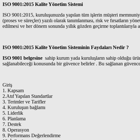
ISO 9001:2015 Kalite Yönetim Sistemi
ISO 9001:2015, kuruluşunuzda yapılan tüm işlerin müşteri memnuniyetin
(proses ve süreçler) yazılı olarak tanımlanması, risk ve fırsatların yön
edilmesi ve her dönem sonunda yıllık gözden geçirme toplantılarıyla alı
ISO 9001:2015 Kalite Yönetim Sisteminin Faydaları Nedir ?
ISO 9001 belgesine
sahip kurum yada kuruluşların sahip olduğu ürün 
sağlanabileceği konusunda bir güvence belirler . Bu sağlanan güvence
Giriş
1. Kapsam
2.Atıf Yapılan Standartlar
3. Terimler ve Tarifler
4. Kuruluşun bağlamı
5. Liderlik
6. Planlama
7. Destek
8. Operasyon
9. Performans Değerlendirme