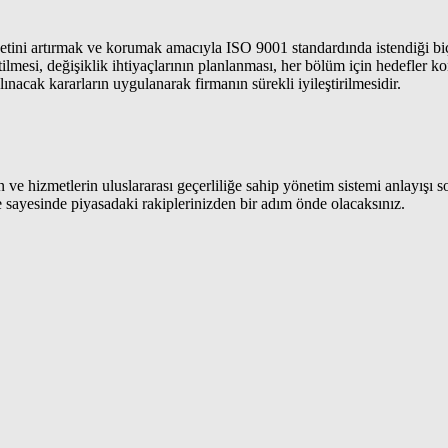
i artırmak ve korumak amacıyla ISO 9001 standardında istendiği biçimde
etilmesi, değişiklik ihtiyaçlarının planlanması, her bölüm için hedefler k
nacak kararların uygulanarak firmanın sürekli iyileştirilmesidir.
ve hizmetlerin uluslararası geçerliliğe sahip yönetim sistemi anlayışı 
 sayesinde piyasadaki rakiplerinizden bir adım önde olacaksınız.