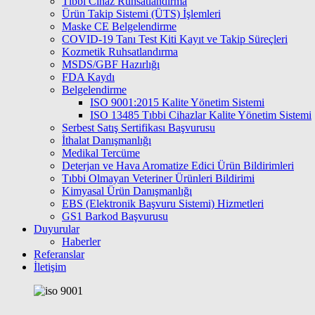
Tıbbi Cihaz Ruhsatlandırma
Ürün Takip Sistemi (ÜTS) İşlemleri
Maske CE Belgelendirme
COVID-19 Tanı Test Kiti Kayıt ve Takip Süreçleri
Kozmetik Ruhsatlandırma
MSDS/GBF Hazırlığı
FDA Kaydı
Belgelendirme
ISO 9001:2015 Kalite Yönetim Sistemi
ISО 13485 Tıbbi Cihazlar Kalite Yönetim Sistemi
Serbest Satış Sertifikası Başvurusu
İthalat Danışmanlığı
Medikal Tercüme
Deterjan ve Hava Aromatize Edici Ürün Bildirimleri
Tıbbi Olmayan Veteriner Ürünleri Bildirimi
Kimyasal Ürün Danışmanlığı
EBS (Elektronik Başvuru Sistemi) Hizmetleri
GS1 Barkod Başvurusu
Duyurular
Haberler
Referanslar
İletişim