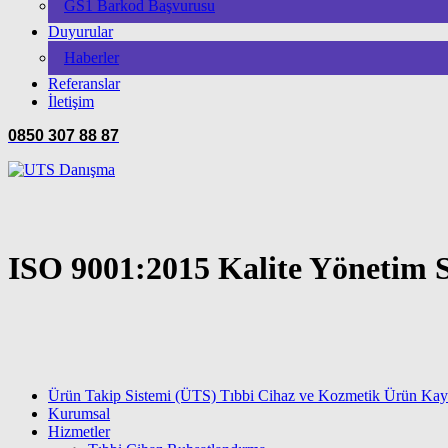
GS1 Barkod Başvurusu
Duyurular
Haberler
Referanslar
İletişim
0850 307 88 87
ISO 9001:2015 Kalite Yönetim S
Ürün Takip Sistemi (ÜTS) Tıbbi Cihaz ve Kozmetik Ürün Kayı
Kurumsal
Hizmetler