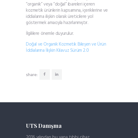
“organik” veya “doğal” ibareleri içeren
kozmetik ürünlerin kapsamına, içeriklerine ve
iddialarına ilişkin olarak üreticilere yol
göstermek amacıyla hazırlanmıştır.
İlgililere önemle duyurulur.
Doğal ve Organik Kozmetik Bileşen ve Ürün
İddialarına İlişkin Kılavuz Sürüm 2.0
share:
UTS Danışma
2016 yılından bu yana tıbbi cihaz,