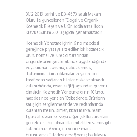
31.12.2019 tarihli ve E.3-4673 sayılı Makam
Oluru ile güncellenen “Doğal ve Organik
Kozmetik Bileşen ve Ürün İddialarına İlişkin
Kılavuz Sürüm 2.0” aşağıda yer almaktadır.
Kozmetik Yönetmeliği’nin 6 ncı maddesi
gereğince piyasaya arz edilen bir kozmetik
ürün, normal ve üretici tarafından
öngörülebilen şartlar altında uygulandığında
veya ürünün sunumu, etiketlenmesi,
kullanımına dair açıklamalar veya üretici
tarafından sağlanan bilgiler dikkate alınarak
kullanıldığında, insan sağlığı açısından güvenli
olmalıdır. Kozmetik Yönetmeliği’nin 10’uncu
maddesinde yer alan “Etiketlerde, ürünlerin
satış için sergilenmesinde ve reklamlarında
kullanılan metin, isimler, ticari marka, resim,
figüratif desenler veya diğer şekiller, ürünlerin
gerçekte sahip olmadıkları nitelikleri varmış gibi
kullanılamaz. Ayrıca, bu yönde imada
bulunulamaz.” ifadesi gereğince iş bu Kılavuz