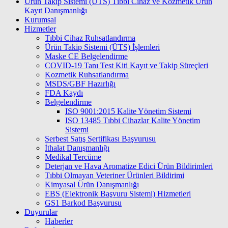
Ürün Takip Sistemi (ÜTS) Tıbbi Cihaz ve Kozmetik Ürün
Kayıt Danışmanlığı
Kurumsal
Hizmetler
Tıbbi Cihaz Ruhsatlandırma
Ürün Takip Sistemi (ÜTS) İşlemleri
Maske CE Belgelendirme
COVID-19 Tanı Test Kiti Kayıt ve Takip Süreçleri
Kozmetik Ruhsatlandırma
MSDS/GBF Hazırlığı
FDA Kaydı
Belgelendirme
ISO 9001:2015 Kalite Yönetim Sistemi
ISО 13485 Tıbbi Cihazlar Kalite Yönetim
Sistemi
Serbest Satış Sertifikası Başvurusu
İthalat Danışmanlığı
Medikal Tercüme
Deterjan ve Hava Aromatize Edici Ürün Bildirimleri
Tıbbi Olmayan Veteriner Ürünleri Bildirimi
Kimyasal Ürün Danışmanlığı
EBS (Elektronik Başvuru Sistemi) Hizmetleri
GS1 Barkod Başvurusu
Duyurular
Haberler