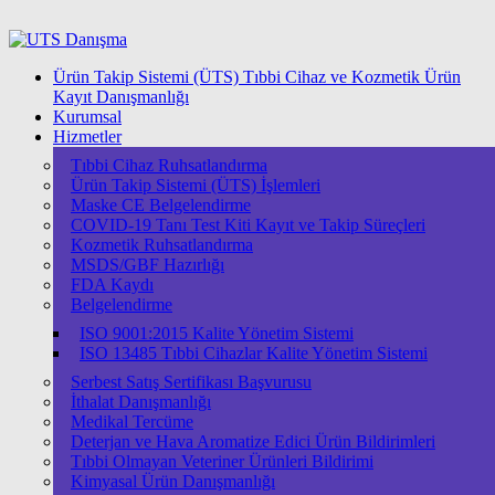
Ürün Takip Sistemi (ÜTS) Tıbbi Cihaz ve Kozmetik Ürün
Kayıt Danışmanlığı
Kurumsal
Hizmetler
Tıbbi Cihaz Ruhsatlandırma
Ürün Takip Sistemi (ÜTS) İşlemleri
Maske CE Belgelendirme
COVID-19 Tanı Test Kiti Kayıt ve Takip Süreçleri
Kozmetik Ruhsatlandırma
MSDS/GBF Hazırlığı
FDA Kaydı
Belgelendirme
ISO 9001:2015 Kalite Yönetim Sistemi
ISО 13485 Tıbbi Cihazlar Kalite Yönetim Sistemi
Serbest Satış Sertifikası Başvurusu
İthalat Danışmanlığı
Medikal Tercüme
Deterjan ve Hava Aromatize Edici Ürün Bildirimleri
Tıbbi Olmayan Veteriner Ürünleri Bildirimi
Kimyasal Ürün Danışmanlığı