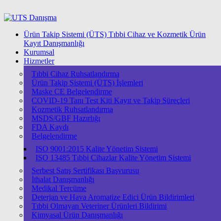
Ürün Takip Sistemi (ÜTS) Tıbbi Cihaz ve Kozmetik Ürün
Kayıt Danışmanlığı
Kurumsal
Hizmetler
Tıbbi Cihaz Ruhsatlandırma
Ürün Takip Sistemi (ÜTS) İşlemleri
Maske CE Belgelendirme
COVID-19 Tanı Test Kiti Kayıt ve Takip Süreçleri
Kozmetik Ruhsatlandırma
MSDS/GBF Hazırlığı
FDA Kaydı
Belgelendirme
ISO 9001:2015 Kalite Yönetim Sistemi
ISО 13485 Tıbbi Cihazlar Kalite Yönetim Sistemi
Serbest Satış Sertifikası Başvurusu
İthalat Danışmanlığı
Medikal Tercüme
Deterjan ve Hava Aromatize Edici Ürün Bildirimleri
Tıbbi Olmayan Veteriner Ürünleri Bildirimi
Kimyasal Ürün Danışmanlığı