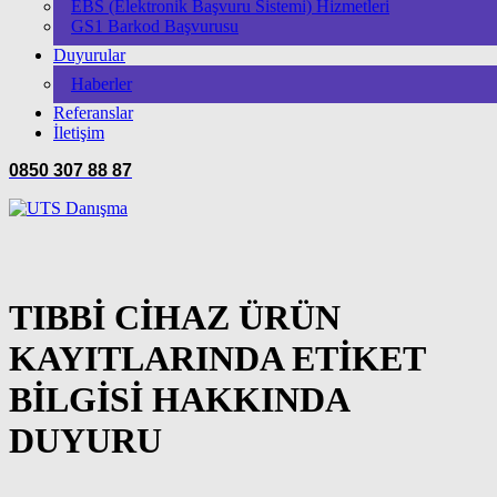
EBS (Elektronik Başvuru Sistemi) Hizmetleri
GS1 Barkod Başvurusu
Duyurular
Haberler
Referanslar
İletişim
0850 307 88 87
TIBBİ CİHAZ ÜRÜN
KAYITLARINDA ETİKET
BİLGİSİ HAKKINDA
DUYURU